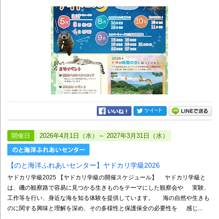
開催日
2026年4月1日（水）～ 2027年3月31日（水）
【のと海洋ふれあいセンター】ヤドカリ学級2026
ヤドカリ学級2025 【ヤドカリ学級の開催スケジュール】 ヤドカリ学級と
は、磯の観察路で容易に見つかる生きものをテーマにした観察会や 実験、
工作等を行い、身近な海を知る体験を提供しています。 海の自然や生きも
のに関する興味と理解を深め、その多様性と保護保全の必要性を 感じ...