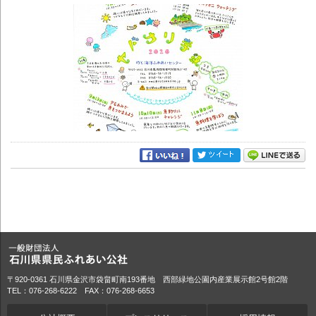
〒920-0361 石川県金沢市袋畠町南193番地 西部緑地公園内産業展示館2号館2階
TEL：076-268-6222 FAX：076-268-6653