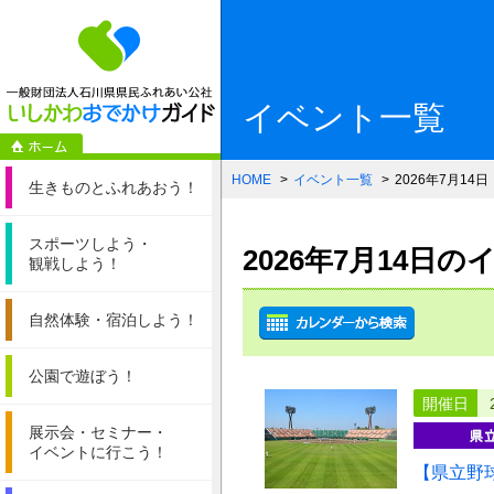
一般財団法人石
イベント一覧
HOME
イベント一覧
2026年7月14日
生きものと
ふれあおう！
スポーツしよう・
2026年7月14日
観戦しよう！
自然体験・
宿泊しよう！
公園で遊ぼう！
開催日
展示会・セミナー・
イベントに行こう！
【県立野