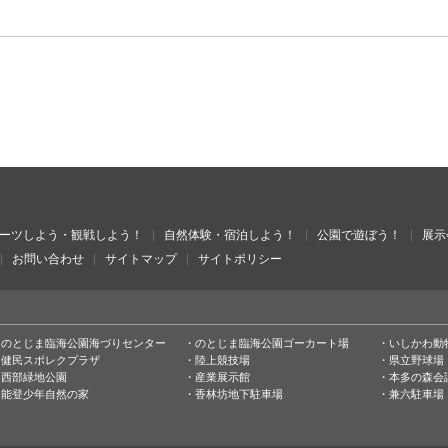
ーツしよう・観戦しよう！
自然体験・宿泊しよう！
公園で遊ぼう！
展示
お問い合わせ
サイトマップ
サイトポリシー
のとじま臨海公園海づりセンター
のとじま臨海公園ゴーカート場
いしかわ動
健民スポレクプラザ
陸上競技場
県立野球場
西部緑地公園
産業展示館
本多の森会
能登少年自然の家
香林坊地下駐車場
兼六駐車場