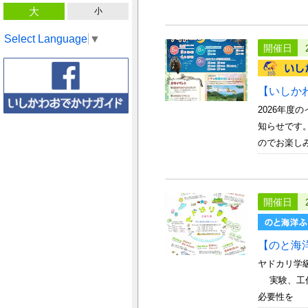
大
小
Select Language
▼
開催日
【いしか
2026年
知らせです
のでお楽しみ
開催日
【のと海
ヤドカリ学
実験、工作
必要性を 感