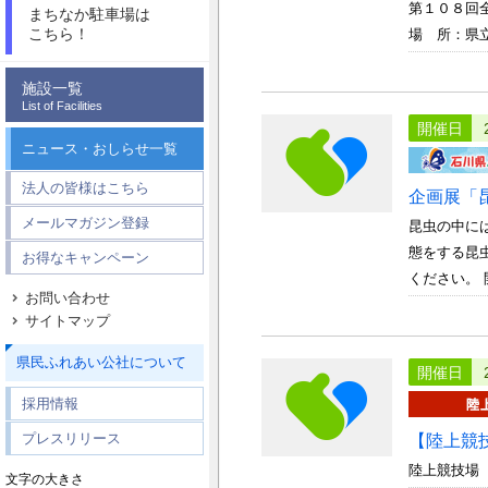
第１０８回
まちなか駐車場は
こちら！
場 所：県
施設一覧
List of Facilities
開催日
ニュース・おしらせ一覧
法人の皆様はこちら
企画展「
メールマガジン登録
昆虫の中に
態をする昆
お得なキャンペーン
ください。 開
お問い合わせ
サイトマップ
県民ふれあい公社について
開催日
採用情報
プレスリリース
【陸上競
陸上競技場
文字の大きさ