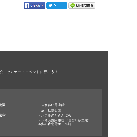
会・セミナー・イベントに行こう！
物園
ふれあい昆虫館
辰口丘陵公園
議室
ホテルのときんぷら
本多の森駐車場（旧石引駐車場）
本多の森北電ホール前