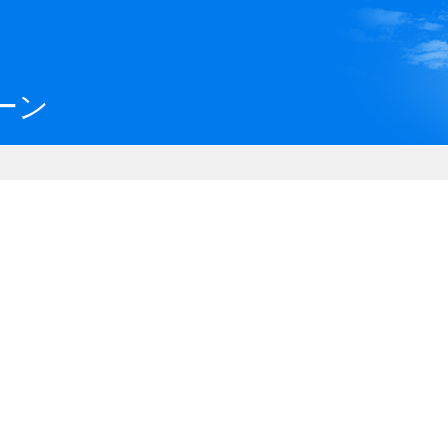
川県県民ふれあい公社 いしか
ーン