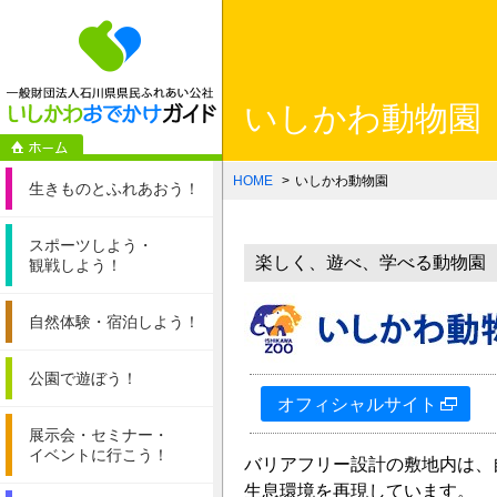
一般財団法人石
いしかわ動物園
HOME
いしかわ動物園
生きものと
ふれあおう！
スポーツしよう・
楽しく、遊べ、学べる動物園
観戦しよう！
自然体験・
宿泊しよう！
公園で遊ぼう！
オフィシャルサイト
展示会・セミナー・
イベントに行こう！
バリアフリー設計の敷地内は、
生息環境を再現しています。