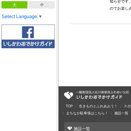
知らせです
大
小
のでお楽しみ
Select Language
▼
TOP
生きものとふれあおう！
スポ
まちなか駐車場はこちら！
施設一覧
施設一覧