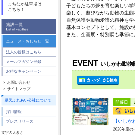
まちなか駐車場は
子どもたちの夢を育む楽しい学
こちら！
楽しく、遊びながら動物の生態
自然保護や動物愛護の精神を学
施設一覧
基本コンセプトとして、施設の
List of Facilities
また、企画展・特別展も季節に
ニュース・おしらせ一覧
法人の皆様はこちら
EVENT
メールマガジン登録
いしかわ動物
お得なキャンペーン
お問い合わせ
サイトマップ
県民ふれあい公社について
開催日
採用情報
【いしか
プレスリリース
2026年
文字の大きさ