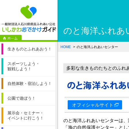
一般財団法人石
のと海洋ふれあ
HOME
のと海洋ふれあいセンター
生きものと
ふれあおう！
スポーツしよう・
多彩な生きものたちとのふれ
観戦しよう！
自然体験・
宿泊しよう！
公園で遊ぼう！
オフィシャルサイト
展示会・セミナー・
イベントに行こう！
のと海洋ふれあいセンターは、
「海の自然保護センター」とし