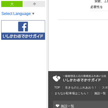
実験、工作
大
小
必要性を 感
Select Language
▼
TOP
生きものとふれあおう！
スポ
まちなか駐車場はこちら！
施設一覧
施設一覧