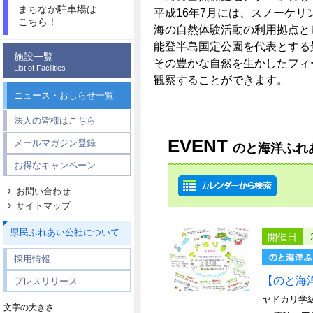
まちなか駐車場は
平成16年7月には、スノーケ
こちら！
海の自然体験活動の利用拠点と
能登半島国定公園を代表とする
施設一覧
その豊かな自然を生かしたフィ
List of Facilities
観察することができます。
ニュース・おしらせ一覧
法人の皆様はこちら
EVENT
メールマガジン登録
のと海洋ふれ
お得なキャンペーン
お問い合わせ
サイトマップ
県民ふれあい公社について
開催日
採用情報
【のと海
プレスリリース
ヤドカリ学
文字の大きさ