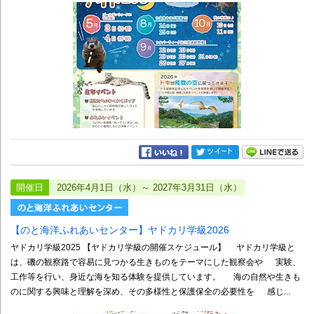
開催日
2026年4月1日（水）～ 2027年3月31日（水）
【のと海洋ふれあいセンター】ヤドカリ学級2026
ヤドカリ学級2025 【ヤドカリ学級の開催スケジュール】 ヤドカリ学級と
は、磯の観察路で容易に見つかる生きものをテーマにした観察会や 実験、
工作等を行い、身近な海を知る体験を提供しています。 海の自然や生きも
のに関する興味と理解を深め、その多様性と保護保全の必要性を 感じ...