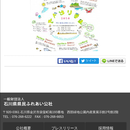
〒920-0361 石川県金沢市袋畠町南193番地 西部緑地公園内産業展示館2号館2階
TEL：076-268-6222 FAX：076-268-6653
公社概要
プレスリリース
採用情報