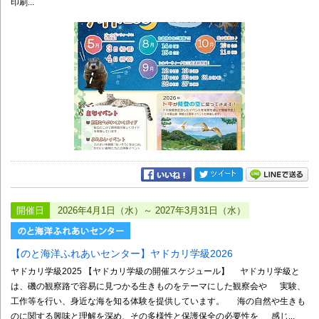
印刷...
開催日
2026年4月1日（水）～ 2027年3月31日（水）
【のと海洋ふれあいセンター】ヤドカリ学級2026
ヤドカリ学級2025 【ヤドカリ学級の開催スケジュール】 ヤドカリ学級と
は、磯の観察路で容易に見つかる生きものをテーマにした観察会や 実験、
工作等を行い、身近な海を知る体験を提供しています。 海の自然や生きも
のに関する興味と理解を深め、その多様性と保護保全の必要性を 感じ...