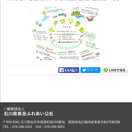
〒920-0361 石川県金沢市袋畠町南193番地 西部緑地公園内産業展示館2号館2階
TEL：076-268-6222 FAX：076-268-6653