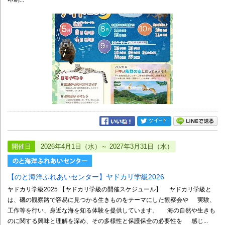
開催日
2026年4月1日（水）～ 2027年3月31日（水）
【のと海洋ふれあいセンター】ヤドカリ学級2026
ヤドカリ学級2025 【ヤドカリ学級の開催スケジュール】 ヤドカリ学級と
は、磯の観察路で容易に見つかる生きものをテーマにした観察会や 実験、
工作等を行い、身近な海を知る体験を提供しています。 海の自然や生きも
のに関する興味と理解を深め、その多様性と保護保全の必要性を 感じ...