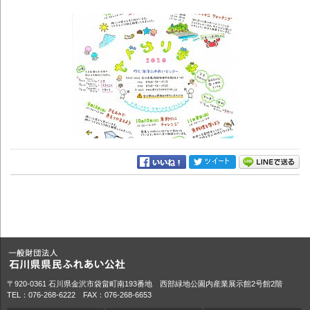
〒920-0361 石川県金沢市袋畠町南193番地 西部緑地公園内産業展示館2号館2階
TEL：076-268-6222 FAX：076-268-6653