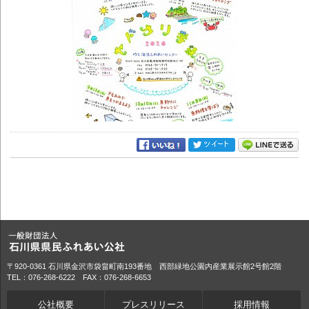
〒920-0361 石川県金沢市袋畠町南193番地 西部緑地公園内産業展示館2号館2階
TEL：076-268-6222 FAX：076-268-6653
公社概要
プレスリリース
採用情報