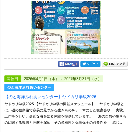
開催日
2026年4月1日（水）～ 2027年3月31日（水）
【のと海洋ふれあいセンター】ヤドカリ学級2026
ヤドカリ学級2025 【ヤドカリ学級の開催スケジュール】 ヤドカリ学級と
は、磯の観察路で容易に見つかる生きものをテーマにした観察会や 実験、
工作等を行い、身近な海を知る体験を提供しています。 海の自然や生きも
のに関する興味と理解を深め、その多様性と保護保全の必要性を 感じ...