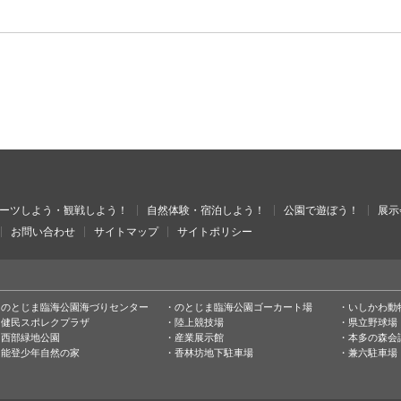
ーツしよう・観戦しよう！
自然体験・宿泊しよう！
公園で遊ぼう！
展示
お問い合わせ
サイトマップ
サイトポリシー
のとじま臨海公園海づりセンター
のとじま臨海公園ゴーカート場
いしかわ動
健民スポレクプラザ
陸上競技場
県立野球場
西部緑地公園
産業展示館
本多の森会
能登少年自然の家
香林坊地下駐車場
兼六駐車場