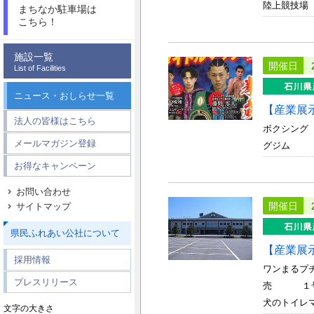
陸上競技場
まちなか駐車場は
こちら！
施設一覧
開催日
List of Facilities
ニュース・おしらせ一覧
【産業展
法人の皆様はこちら
ボクシング
メールマガジン登録
グジム
お得なキャンペーン
お問い合わせ
開催日
サイトマップ
県民ふれあい公社について
【産業展
採用情報
ワンまるプ
プレスリリース
売 １号館
犬のトイレマ
文字の大きさ