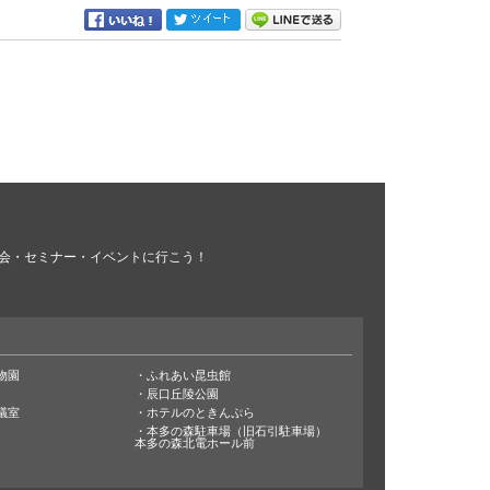
会・セミナー・イベントに行こう！
物園
ふれあい昆虫館
辰口丘陵公園
議室
ホテルのときんぷら
本多の森駐車場（旧石引駐車場）
本多の森北電ホール前