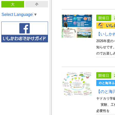
大
小
Select Language
▼
開催日
【いしか
2026年
知らせです
のでお楽しみ
開催日
【のと海
ヤドカリ学
実験、工作
必要性を 感