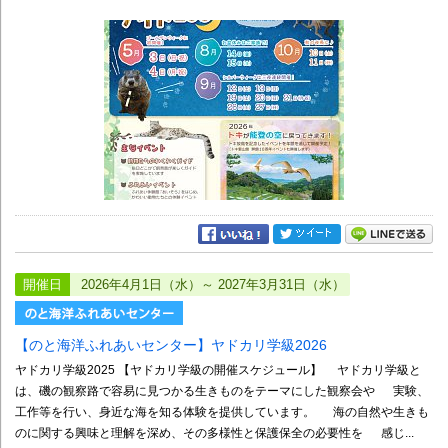
開催日
2026年4月1日（水）～ 2027年3月31日（水）
【のと海洋ふれあいセンター】ヤドカリ学級2026
ヤドカリ学級2025 【ヤドカリ学級の開催スケジュール】 ヤドカリ学級と
は、磯の観察路で容易に見つかる生きものをテーマにした観察会や 実験、
工作等を行い、身近な海を知る体験を提供しています。 海の自然や生きも
のに関する興味と理解を深め、その多様性と保護保全の必要性を 感じ...