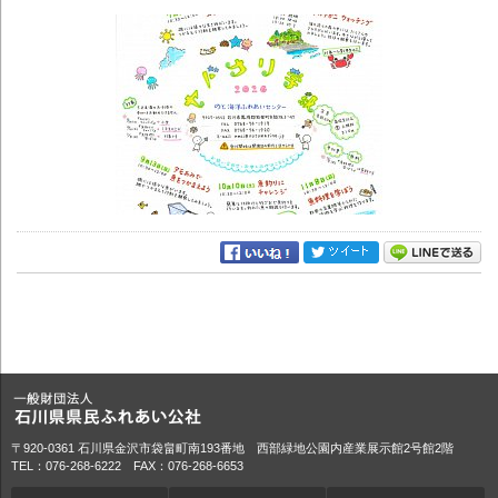
〒920-0361 石川県金沢市袋畠町南193番地 西部緑地公園内産業展示館2号館2階
TEL：076-268-6222 FAX：076-268-6653