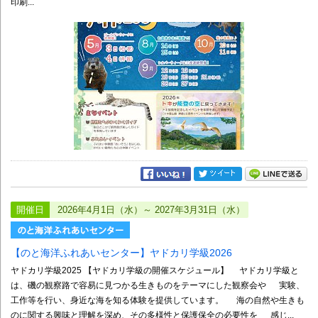
印刷...
開催日
2026年4月1日（水）～ 2027年3月31日（水）
【のと海洋ふれあいセンター】ヤドカリ学級2026
ヤドカリ学級2025 【ヤドカリ学級の開催スケジュール】 ヤドカリ学級と
は、磯の観察路で容易に見つかる生きものをテーマにした観察会や 実験、
工作等を行い、身近な海を知る体験を提供しています。 海の自然や生きも
のに関する興味と理解を深め、その多様性と保護保全の必要性を 感じ...