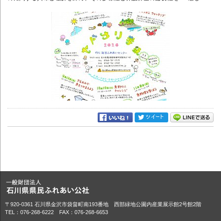
〒920-0361 石川県金沢市袋畠町南193番地 西部緑地公園内産業展示館2号館2階
TEL：076-268-6222 FAX：076-268-6653