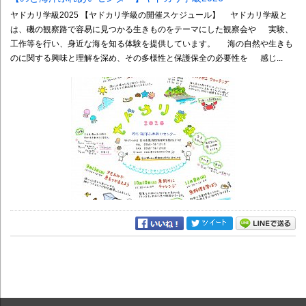
ヤドカリ学級2025 【ヤドカリ学級の開催スケジュール】 ヤドカリ学級と
は、磯の観察路で容易に見つかる生きものをテーマにした観察会や 実験、
工作等を行い、身近な海を知る体験を提供しています。 海の自然や生きも
のに関する興味と理解を深め、その多様性と保護保全の必要性を 感じ...