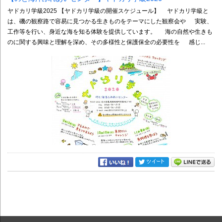
ヤドカリ学級2025 【ヤドカリ学級の開催スケジュール】 ヤドカリ学級と
は、磯の観察路で容易に見つかる生きものをテーマにした観察会や 実験、
工作等を行い、身近な海を知る体験を提供しています。 海の自然や生きも
のに関する興味と理解を深め、その多様性と保護保全の必要性を 感じ...