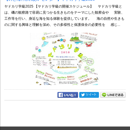
ヤドカリ学級2025 【ヤドカリ学級の開催スケジュール】 ヤドカリ学級と
は、磯の観察路で容易に見つかる生きものをテーマにした観察会や 実験、
工作等を行い、身近な海を知る体験を提供しています。 海の自然や生きも
のに関する興味と理解を深め、その多様性と保護保全の必要性を 感じ...