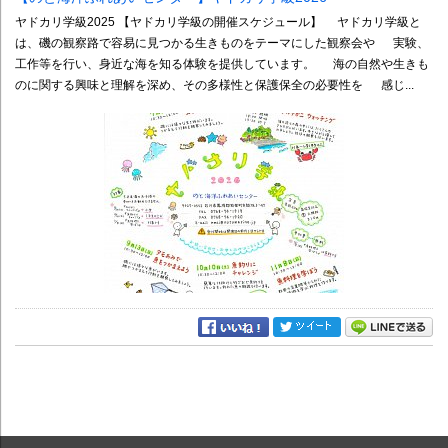
ヤドカリ学級2025 【ヤドカリ学級の開催スケジュール】 ヤドカリ学級と
は、磯の観察路で容易に見つかる生きものをテーマにした観察会や 実験、
工作等を行い、身近な海を知る体験を提供しています。 海の自然や生きも
のに関する興味と理解を深め、その多様性と保護保全の必要性を 感じ...