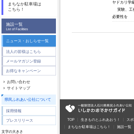
ヤドカリ学
まちなか駐車場は
こちら！
実験、工作
必要性を 感
施設一覧
List of Facilities
ニュース・おしらせ一覧
法人の皆様はこちら
メールマガジン登録
お得なキャンペーン
お問い合わせ
サイトマップ
県民ふれあい公社について
採用情報
TOP
生きものとふれあおう！
スポ
プレスリリース
まちなか駐車場はこちら！
施設一覧
文字の大きさ