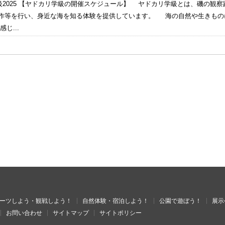
級2025 【ヤドカリ学級の開催スケジュール】 ヤドカリ学級とは、磯の観
等を行い、身近な海を知る体験を提供しています。 海の自然や生きもの
じ...
ーツしよう・観戦しよう！
自然体験・宿泊しよう！
公園で遊ぼう！
展示
お問い合わせ
サイトマップ
サイトポリシー