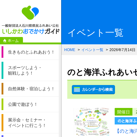
一般財団法人石
イベント一覧
HOME
イベント一覧
2026年7月14日
生きものと
ふれあおう！
スポーツしよう・
のと海洋ふれあいセン
観戦しよう！
自然体験・
宿泊しよう！
公園で遊ぼう！
開催日
展示会・セミナー・
イベントに行こう！
【のと海