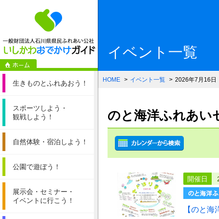
一般財団法人石
イベント一覧
HOME
イベント一覧
2026年7月16日
生きものと
ふれあおう！
スポーツしよう・
のと海洋ふれあいセン
観戦しよう！
自然体験・
宿泊しよう！
公園で遊ぼう！
開催日
展示会・セミナー・
イベントに行こう！
【のと海