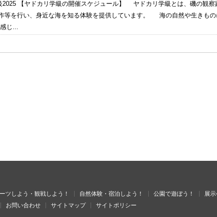
級2025 【ヤドカリ学級の開催スケジュール】 ヤドカリ学級とは、磯の観
等を行い、身近な海を知る体験を提供しています。 海の自然や生きもの
じ...
ーツしよう・観戦しよう！
自然体験・宿泊しよう！
公園で遊ぼう！
展示
お問い合わせ
サイトマップ
サイトポリシー