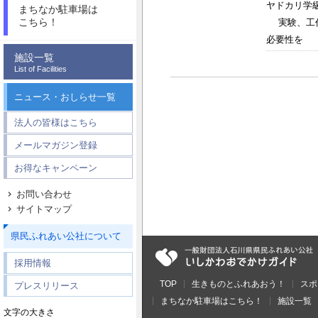
ヤドカリ学
まちなか駐車場は
こちら！
実験、工作
必要性を 感
施設一覧
List of Facilities
ニュース・おしらせ一覧
法人の皆様はこちら
メールマガジン登録
お得なキャンペーン
お問い合わせ
サイトマップ
県民ふれあい公社について
採用情報
TOP
生きものとふれあおう！
スポ
プレスリリース
まちなか駐車場はこちら！
施設一覧
文字の大きさ