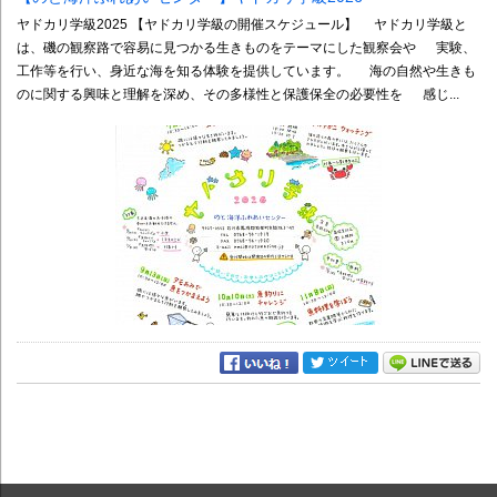
ヤドカリ学級2025 【ヤドカリ学級の開催スケジュール】 ヤドカリ学級と
は、磯の観察路で容易に見つかる生きものをテーマにした観察会や 実験、
工作等を行い、身近な海を知る体験を提供しています。 海の自然や生きも
のに関する興味と理解を深め、その多様性と保護保全の必要性を 感じ...