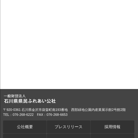
〒920-0361 石川県金沢市袋畠町南193番地 西部緑地公園内産業展示館2号館2階
TEL：076-268-6222 FAX：076-268-6653
公社概要
プレスリリース
採用情報