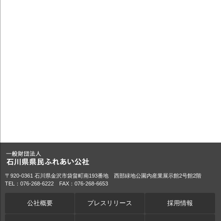
〒920-0361 石川県金沢市袋畠町南193番地 西部緑地公園内産業展示館2号館2階
TEL：076-268-6222 FAX：076-268-6653
公社概要
プレスリリース
採用情報