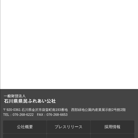
〒920-0361 石川県金沢市袋畠町南193番地 西部緑地公園内産業展示館2号館2階
TEL：076-268-6222 FAX：076-268-6653
公社概要
プレスリリース
採用情報