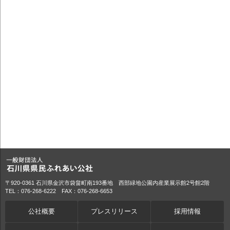
〒920-0361 石川県金沢市袋畠町南193番地 西部緑地公園内産業展示館2号館2階
TEL：076-268-6222 FAX：076-268-6653
公社概要
プレスリリース
採用情報