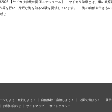
級2025 【ヤドカリ学級の開催スケジュール】 ヤドカリ学級とは、磯の観
等を行い、身近な海を知る体験を提供しています。 海の自然や生きもの
じ...
ーツしよう・観戦しよう！
自然体験・宿泊しよう！
公園で遊ぼう！
展示
お問い合わせ
サイトマップ
サイトポリシー