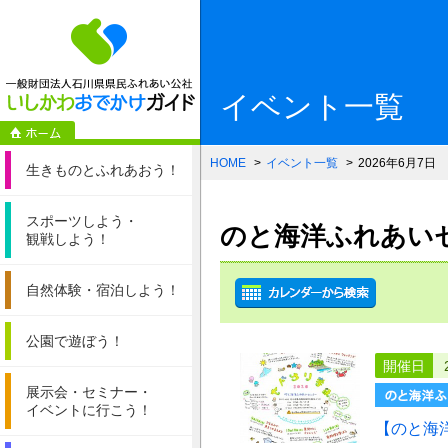
一般財団法人石
イベント一覧
HOME
イベント一覧
2026年6月7日
生きものと
ふれあおう！
スポーツしよう・
のと海洋ふれあいセン
観戦しよう！
自然体験・
宿泊しよう！
公園で遊ぼう！
開催日
展示会・セミナー・
イベントに行こう！
【のと海