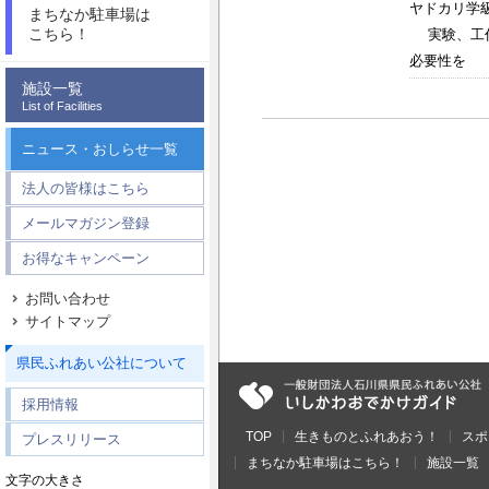
ヤドカリ学
まちなか駐車場は
こちら！
実験、工作
必要性を 感
施設一覧
List of Facilities
ニュース・おしらせ一覧
法人の皆様はこちら
メールマガジン登録
お得なキャンペーン
お問い合わせ
サイトマップ
県民ふれあい公社について
採用情報
TOP
生きものとふれあおう！
スポ
プレスリリース
まちなか駐車場はこちら！
施設一覧
文字の大きさ