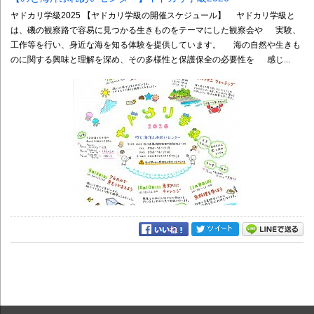
ヤドカリ学級2025 【ヤドカリ学級の開催スケジュール】 ヤドカリ学級と
は、磯の観察路で容易に見つかる生きものをテーマにした観察会や 実験、
工作等を行い、身近な海を知る体験を提供しています。 海の自然や生きも
のに関する興味と理解を深め、その多様性と保護保全の必要性を 感じ...