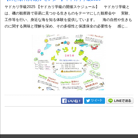
ヤドカリ学級2025 【ヤドカリ学級の開催スケジュール】 ヤドカリ学級と
は、磯の観察路で容易に見つかる生きものをテーマにした観察会や 実験、
工作等を行い、身近な海を知る体験を提供しています。 海の自然や生きも
のに関する興味と理解を深め、その多様性と保護保全の必要性を 感じ...