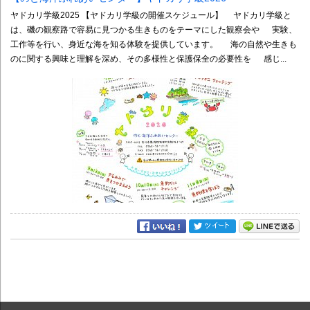
ヤドカリ学級2025 【ヤドカリ学級の開催スケジュール】 ヤドカリ学級と
は、磯の観察路で容易に見つかる生きものをテーマにした観察会や 実験、
工作等を行い、身近な海を知る体験を提供しています。 海の自然や生きも
のに関する興味と理解を深め、その多様性と保護保全の必要性を 感じ...