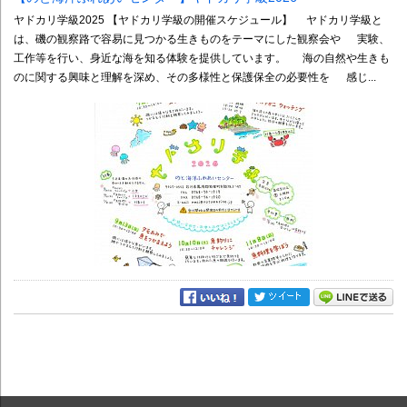
ヤドカリ学級2025 【ヤドカリ学級の開催スケジュール】 ヤドカリ学級と
は、磯の観察路で容易に見つかる生きものをテーマにした観察会や 実験、
工作等を行い、身近な海を知る体験を提供しています。 海の自然や生きも
のに関する興味と理解を深め、その多様性と保護保全の必要性を 感じ...