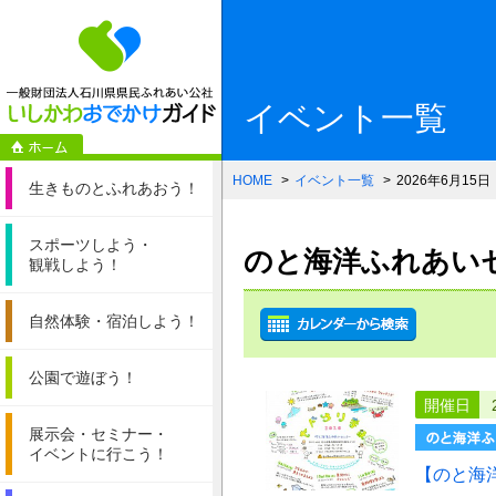
一般財団法人石
イベント一覧
HOME
イベント一覧
2026年6月15日
生きものと
ふれあおう！
スポーツしよう・
のと海洋ふれあいセン
観戦しよう！
自然体験・
宿泊しよう！
公園で遊ぼう！
開催日
展示会・セミナー・
イベントに行こう！
【のと海