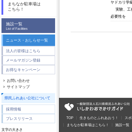
ヤドカリ学
まちなか駐車場は
こちら！
実験、工作
必要性を 感
施設一覧
List of Facilities
ニュース・おしらせ一覧
法人の皆様はこちら
メールマガジン登録
お得なキャンペーン
お問い合わせ
サイトマップ
県民ふれあい公社について
採用情報
TOP
生きものとふれあおう！
スポ
プレスリリース
まちなか駐車場はこちら！
施設一覧
文字の大きさ