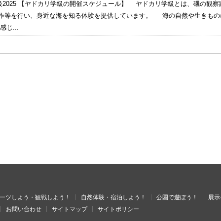
級2025 【ヤドカリ学級の開催スケジュール】 ヤドカリ学級とは、磯の観
等を行い、身近な海を知る体験を提供しています。 海の自然や生きもの
じ...
ーツしよう・観戦しよう！
自然体験・宿泊しよう！
公園で遊ぼう！
展示
お問い合わせ
サイトマップ
サイトポリシー