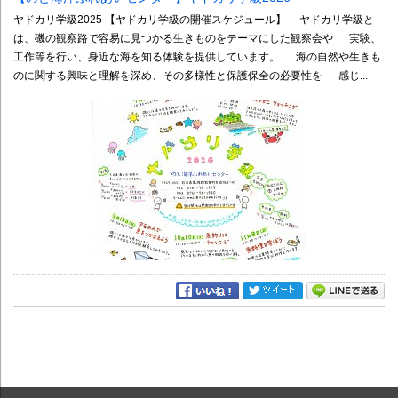
ヤドカリ学級2025 【ヤドカリ学級の開催スケジュール】 ヤドカリ学級と
は、磯の観察路で容易に見つかる生きものをテーマにした観察会や 実験、
工作等を行い、身近な海を知る体験を提供しています。 海の自然や生きも
のに関する興味と理解を深め、その多様性と保護保全の必要性を 感じ...