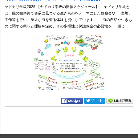
ヤドカリ学級2025 【ヤドカリ学級の開催スケジュール】 ヤドカリ学級と
は、磯の観察路で容易に見つかる生きものをテーマにした観察会や 実験、
工作等を行い、身近な海を知る体験を提供しています。 海の自然や生きも
のに関する興味と理解を深め、その多様性と保護保全の必要性を 感じ...