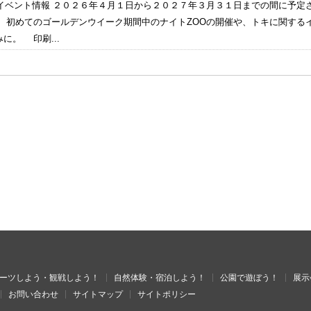
度のイベント情報 ２０２６年４月１日から２０２７年３月３１日までの間に予
。 初めてのゴールデンウイーク期間中のナイトZOOの開催や、トキに関する
に。 印刷...
ーツしよう・観戦しよう！
自然体験・宿泊しよう！
公園で遊ぼう！
展示
お問い合わせ
サイトマップ
サイトポリシー