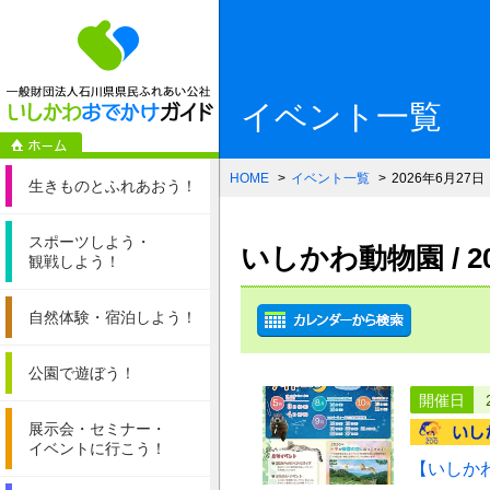
一般財団法人石
イベント一覧
HOME
イベント一覧
2026年6月27日
生きものと
ふれあおう！
スポーツしよう・
いしかわ動物園 / 
観戦しよう！
自然体験・
宿泊しよう！
公園で遊ぼう！
開催日
展示会・セミナー・
イベントに行こう！
【いしか