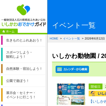
一般財団法人石
イベント一覧
HOME
イベント一覧
2026年6月12日
生きものと
ふれあおう！
スポーツしよう・
いしかわ動物園 / 
観戦しよう！
自然体験・
宿泊しよう！
公園で遊ぼう！
開催日
展示会・セミナー・
イベントに行こう！
【いしか