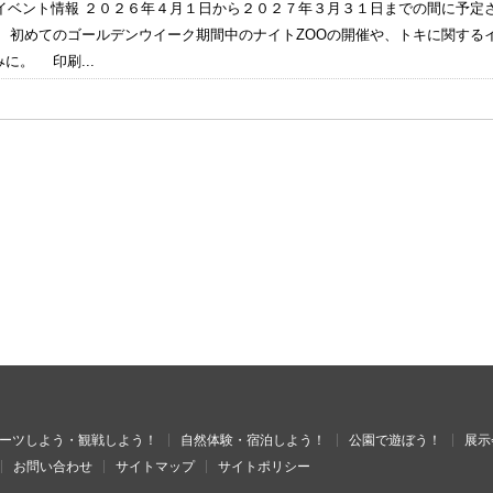
度のイベント情報 ２０２６年４月１日から２０２７年３月３１日までの間に予
。 初めてのゴールデンウイーク期間中のナイトZOOの開催や、トキに関する
に。 印刷...
ーツしよう・観戦しよう！
自然体験・宿泊しよう！
公園で遊ぼう！
展示
お問い合わせ
サイトマップ
サイトポリシー