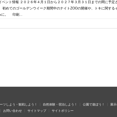
度のイベント情報 ２０２６年４月１日から２０２７年３月３１日までの間に予
。 初めてのゴールデンウイーク期間中のナイトZOOの開催や、トキに関する
に。 印刷...
ーツしよう・観戦しよう！
自然体験・宿泊しよう！
公園で遊ぼう！
展示
お問い合わせ
サイトマップ
サイトポリシー