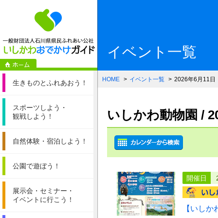
一般財団法人石
イベント一覧
HOME
イベント一覧
2026年6月11日
生きものと
ふれあおう！
スポーツしよう・
いしかわ動物園 / 
観戦しよう！
自然体験・
宿泊しよう！
公園で遊ぼう！
開催日
展示会・セミナー・
イベントに行こう！
【いしか