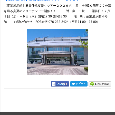
【産業展示館】桑田佳祐夏祭りツアー２０２６ 内 容：全国1０箇所２２公演
を巡る真夏のアリーナツアー開催！！ 対 象：一般 開催日：７月
８日（水）～９日（木）開場17:30 開演18:30 場 所：産業展示館４号
館 お問い合わせ：FOB金沢 076-232-2424（平日11:00～17:00）