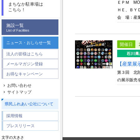
ＥＰＭ MO
まちなか駐車場は
こちら！
ＨＥ、ＢＹ
会 場：産
施設一覧
List of Facilities
ニュース・おしらせ一覧
開催日
法人の皆様はこちら
【産業展
メールマガジン登録
第３回 北
お得なキャンペーン
の展示販売
お問い合わせ
サイトマップ
県民ふれあい公社について
採用情報
プレスリリース
文字の大きさ