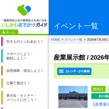
一般財団法人石
イベント一覧
HOME
イベント一覧
2026年7月19日
生きものと
ふれあおう！
スポーツしよう・
産業展示館 / 202
観戦しよう！
自然体験・
宿泊しよう！
公園で遊ぼう！
開催日
展示会・セミナー・
イベントに行こう！
【産業展