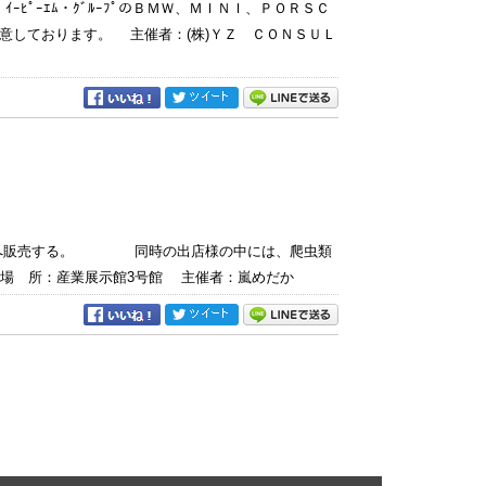
ﾋﾟｰｴﾑ・ｸﾞﾙｰﾌﾟのＢＭＷ、ＭＩＮＩ、ＰＯＲＳＣ
意しております。 主催者：(株)ＹＺ ＣＯＮＳＵＬ
さまへ販売する。 同時の出店様の中には、爬虫類
:00 場 所：産業展示館3号館 主催者：嵐めだか