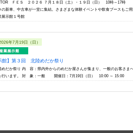
TOR ＦＥＳ ２０２６ ７月１８日（土）・１９日（日） 10時～17時 ｲｰ
Ｄの新車、中古車が一堂に集結。さまざまな体験イベントや飲食ブースもご用
業展示館１号館
2026年7月19日（日）
示館】第３回 北陸めだか祭り
陸めだか祭り 内 容：県内外からのめだか屋さんが集まり、一般のお客
を行います。 対 象：一般 開催日：7月19日（日） 10:00 ～ 15