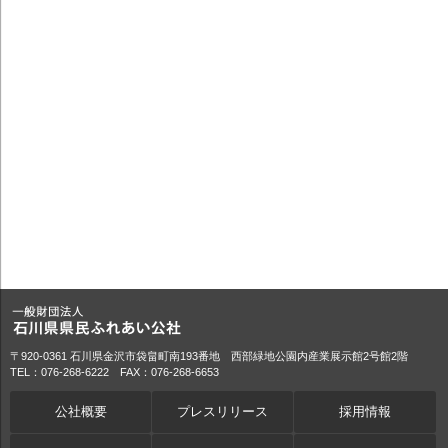
〒920-0361 石川県金沢市袋畠町南193番地 西部緑地公園内産業展示館2号館2階
TEL：076-268-6222 FAX：076-268-6653
公社概要
プレスリリース
採用情報