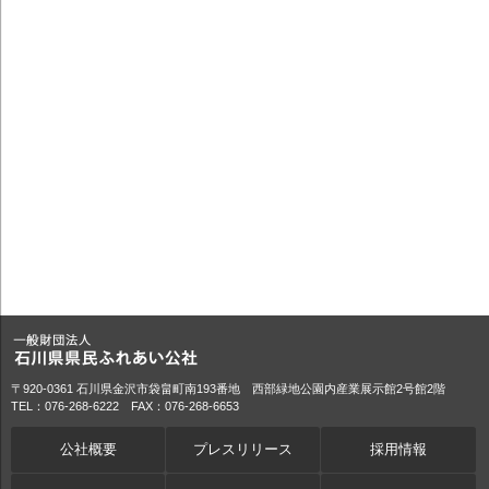
〒920-0361 石川県金沢市袋畠町南193番地 西部緑地公園内産業展示館2号館2階
TEL：076-268-6222 FAX：076-268-6653
公社概要
プレスリリース
採用情報