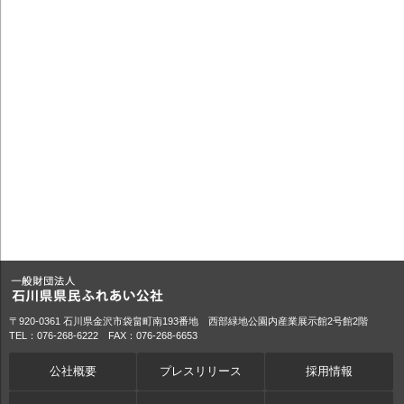
〒920-0361 石川県金沢市袋畠町南193番地 西部緑地公園内産業展示館2号館2階
TEL：076-268-6222 FAX：076-268-6653
公社概要
プレスリリース
採用情報