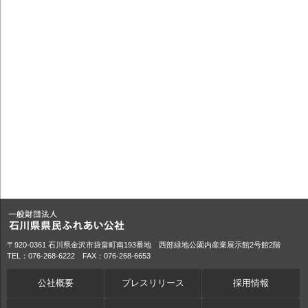
〒920-0361 石川県金沢市袋畠町南193番地 西部緑地公園内産業展示館2号館2階
TEL：076-268-6222 FAX：076-268-6653
公社概要
プレスリリース
採用情報