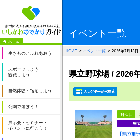
一般財団法人石
イベント一覧
HOME
イベント一覧
2026年7月13日
生きものと
ふれあおう！
スポーツしよう・
県立野球場 / 202
観戦しよう！
自然体験・
宿泊しよう！
公園で遊ぼう！
開催日
展示会・セミナー・
イベントに行こう！
【県立野