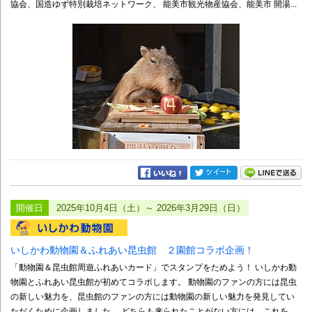
協会、国造ゆず特別栽培ネットワーク、 能美市観光物産協会、能美市 開湯...
開催日
2025年10月4日（土）～ 2026年3月29日（日）
いしかわ動物園＆ふれあい昆虫館 ２園館コラボ企画！
「動物園＆昆虫館周遊ふれあいカード」でスタンプをためよう！ いしかわ動
物園とふれあい昆虫館が初めてコラボします。 動物園のファンの方には昆虫
の新しい魅力を、昆虫館のファンの方には動物園の新しい魅力を発見してい
ただくために企画しました。 どちらも来られたことがない方には、これを