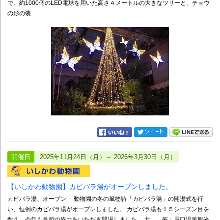
で、約1000個のLED電球を用いた高さ４メートルの大きなツリーと、チョウ
の形の装...
開催日
2025年11月24日（月）～ 2026年3月30日（月）
【いしかわ動物園】カピバラ湯がオープンしました。
カピバラ湯、オープン 動物園の冬の風物詩「カピバラ湯」の開湯式を行
い、恒例のカピバラ湯がオープンしました。 カピバラ湯も１５シーズン目を
数え、今年も各所の協力をいただき開湯しました。 共 催：辰口温泉観光