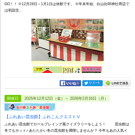
GO！！ ※12月29日～1月1日は休館です。 ※年末年始、白山比咩神社周辺で
は初詣交...
開催日
2025年12月12日（金）～ 2026年2月16日（月）
【ふれあい昆虫館】ふれこんクエストⅤ
ふれあい昆虫館でロールプレイング風クイズラリーをしよう！ 昆虫館は
冬でもホット♪ あたたかい冬の昆虫館を満喫しませんか？ 今年もあの人気イ