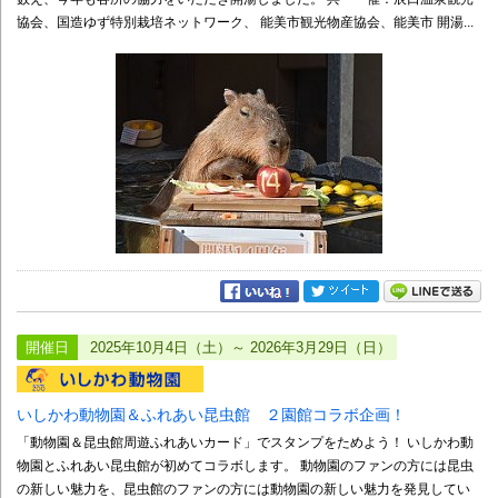
協会、国造ゆず特別栽培ネットワーク、 能美市観光物産協会、能美市 開湯...
開催日
2025年10月4日（土）～ 2026年3月29日（日）
いしかわ動物園＆ふれあい昆虫館 ２園館コラボ企画！
「動物園＆昆虫館周遊ふれあいカード」でスタンプをためよう！ いしかわ動
物園とふれあい昆虫館が初めてコラボします。 動物園のファンの方には昆虫
の新しい魅力を、昆虫館のファンの方には動物園の新しい魅力を発見してい