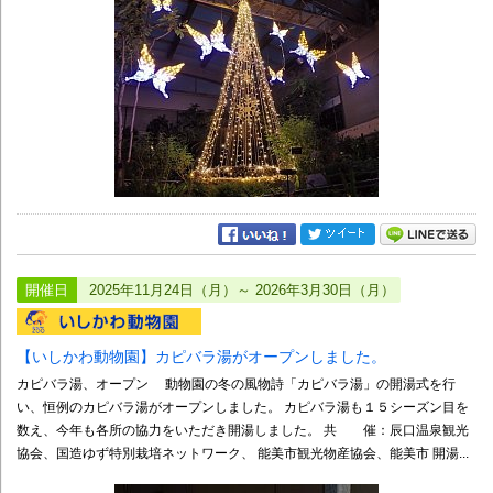
開催日
2025年11月24日（月）～ 2026年3月30日（月）
【いしかわ動物園】カピバラ湯がオープンしました。
カピバラ湯、オープン 動物園の冬の風物詩「カピバラ湯」の開湯式を行
い、恒例のカピバラ湯がオープンしました。 カピバラ湯も１５シーズン目を
数え、今年も各所の協力をいただき開湯しました。 共 催：辰口温泉観光
協会、国造ゆず特別栽培ネットワーク、 能美市観光物産協会、能美市 開湯...