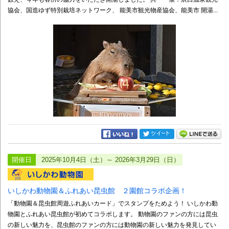
協会、国造ゆず特別栽培ネットワーク、 能美市観光物産協会、能美市 開湯...
開催日
2025年10月4日（土）～ 2026年3月29日（日）
いしかわ動物園＆ふれあい昆虫館 ２園館コラボ企画！
「動物園＆昆虫館周遊ふれあいカード」でスタンプをためよう！ いしかわ動
物園とふれあい昆虫館が初めてコラボします。 動物園のファンの方には昆虫
の新しい魅力を、昆虫館のファンの方には動物園の新しい魅力を発見してい