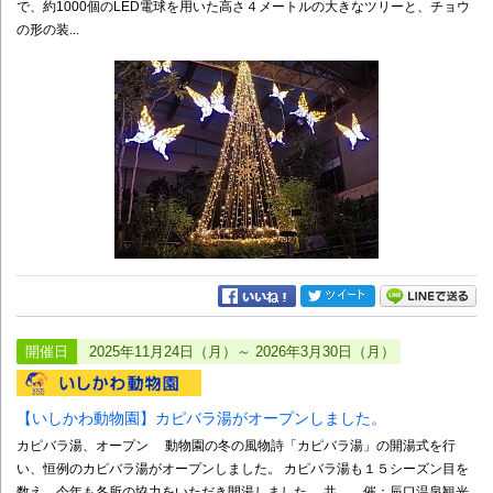
で、約1000個のLED電球を用いた高さ４メートルの大きなツリーと、チョウ
の形の装...
開催日
2025年11月24日（月）～ 2026年3月30日（月）
【いしかわ動物園】カピバラ湯がオープンしました。
カピバラ湯、オープン 動物園の冬の風物詩「カピバラ湯」の開湯式を行
い、恒例のカピバラ湯がオープンしました。 カピバラ湯も１５シーズン目を
数え、今年も各所の協力をいただき開湯しました。 共 催：辰口温泉観光