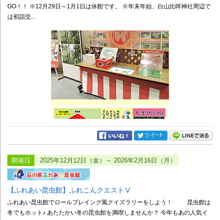
GO！！ ※12月29日～1月1日は休館です。 ※年末年始、白山比咩神社周辺で
は初詣交...
開催日
2025年12月12日（金）～ 2026年2月16日（月）
【ふれあい昆虫館】ふれこんクエストⅤ
ふれあい昆虫館でロールプレイング風クイズラリーをしよう！ 昆虫館は
冬でもホット♪ あたたかい冬の昆虫館を満喫しませんか？ 今年もあの人気イ