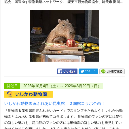
協会、国造ゆず特別栽培ネットワーク、 能美市観光物産協会、能美市 開湯...
開催日
2025年10月4日（土）～ 2026年3月29日（日）
いしかわ動物園＆ふれあい昆虫館 ２園館コラボ企画！
「動物園＆昆虫館周遊ふれあいカード」でスタンプをためよう！ いしかわ動
物園とふれあい昆虫館が初めてコラボします。 動物園のファンの方には昆虫
の新しい魅力を、昆虫館のファンの方には動物園の新しい魅力を発見してい
ただくために企画しました。 どちらも来られたことがない方には、これを