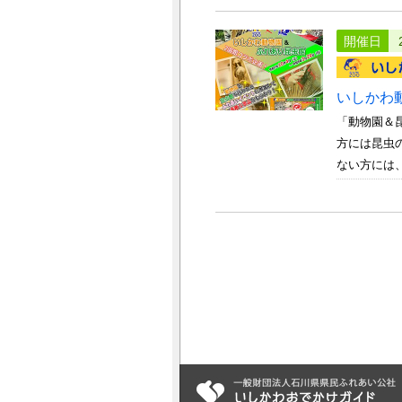
開催日
いしかわ
「動物園＆
方には昆虫
ない方には、