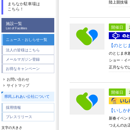
陸上競技場
まちなか駐車場は
こちら！
施設一覧
開催日
List of Facilities
ニュース・おしらせ一覧
【のとじ
法人の皆様はこちら
のとじま水
メールマガジン登録
ショー・イ
正月ならでは
お得なキャンペーン
お問い合わせ
サイトマップ
開催日
県民ふれあい公社について
採用情報
【いしか
プレスリリース
新春イベン
つえんのお
文字の大きさ