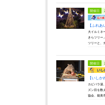
開催日
【ふれあ
大イルミネ
きらツリー」
ツリーと、チ
開催日
【いしか
カピバラ湯
ズン目を数
協会、能美市 