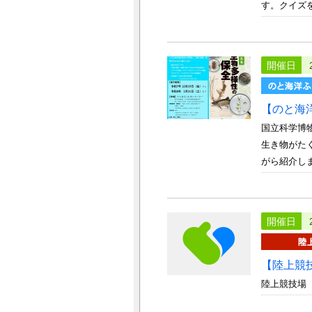
す。クイズを
開催日
【のと海
国立科学博
生き物がた
がら紹介しま
開催日
【陸上競
陸上競技場