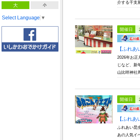
介する干支展
大
小
Select Language
▼
開催日
【ふれあ
2026年お
じなど、新年
山比咩神社周
開催日
【ふれあ
ふれあい昆
あの人気イ