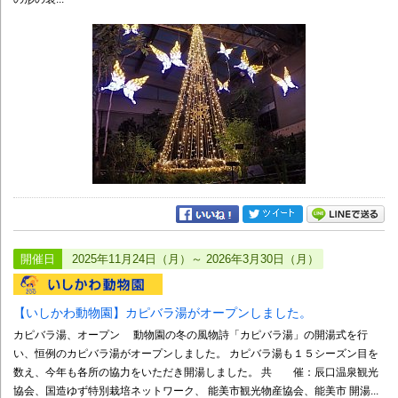
開催日
2025年11月24日（月）～ 2026年3月30日（月）
【いしかわ動物園】カピバラ湯がオープンしました。
カピバラ湯、オープン 動物園の冬の風物詩「カピバラ湯」の開湯式を行
い、恒例のカピバラ湯がオープンしました。 カピバラ湯も１５シーズン目を
数え、今年も各所の協力をいただき開湯しました。 共 催：辰口温泉観光
協会、国造ゆず特別栽培ネットワーク、 能美市観光物産協会、能美市 開湯...