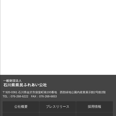
〒920-0361 石川県金沢市袋畠町南193番地 西部緑地公園内産業展示館2号館2階
TEL：076-268-6222 FAX：076-268-6653
公社概要
プレスリリース
採用情報