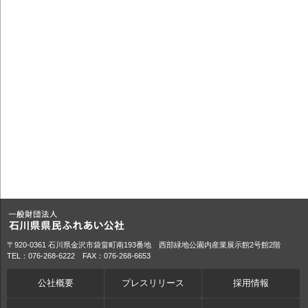
〒920-0361 石川県金沢市袋畠町南193番地 西部緑地公園内産業展示館2号館2階
TEL：076-268-6222 FAX：076-268-6653
公社概要
プレスリリース
採用情報